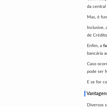
da central
Mas, é fu
Inclusive,
de Crédito
Enfim, a
f
bancária a
Caso ocor
pode ser f
E se for c
Vantagens
Diversos s