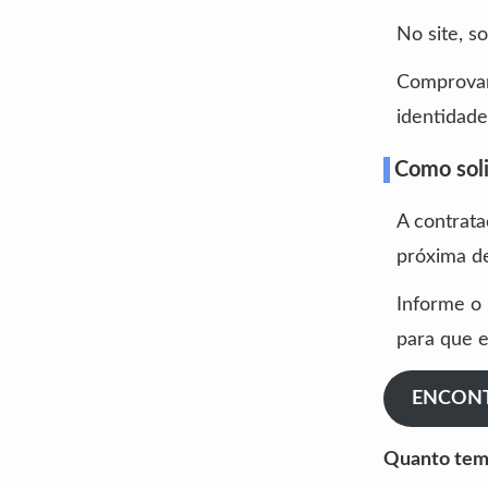
No site, s
Comprovan
identidade
Como solic
A contrata
próxima de
Informe o 
para que e
ENCONT
Quanto tem