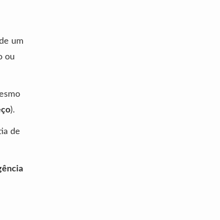
 de um
o ou
mesmo
eço
).
tia de
gência