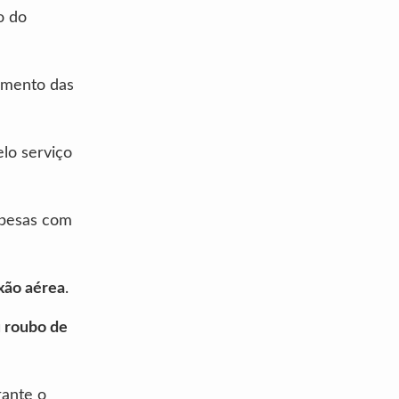
o do
amento das
elo serviço
spesas com
xão aérea
.
 roubo de
rante o