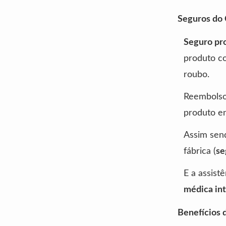
Seguros do C
Seguro pr
produto co
roubo.
Reembolso 
produto en
Assim send
fábrica (
se
E a assist
médica int
Benefícios 