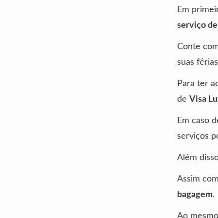
Em primeir
serviço d
Conte com 
suas féria
Para ter a
de
Visa Lu
Em caso d
serviços 
Além diss
Assim como
bagagem
.
Ao mesmo