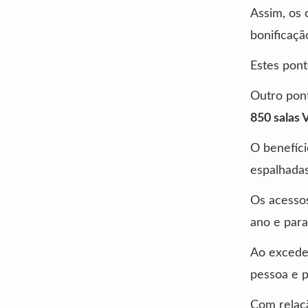
Assim, os 
bonificaçã
Estes pont
Outro pon
850 salas 
O benefíc
espalhada
Os acessos
ano e para
Ao exceder
pessoa e po
Com relaç