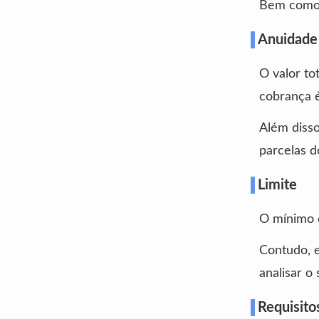
Bem com
Anuidade 
O valor to
cobrança é
Além disso
parcelas d
Limite
O mínimo 
Contudo, e
analisar o 
Requisito