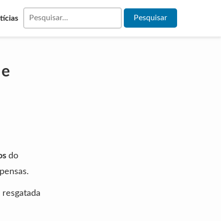
tícias
 e
os
do
pensas.
 resgatada