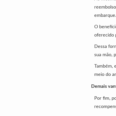
reembolso
embarque
O benefíc
oferecido
Dessa for
sua mão, p
Também, e
meio do am
Demais van
Por fim, p
recompen