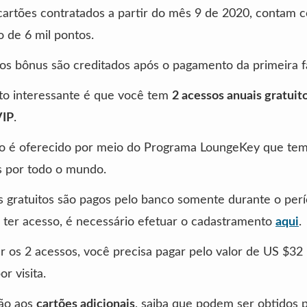
cartões contratados a partir do mês 9 de 2020, contam 
o de 6 mil pontos.
os bônus são creditados após o pagamento da primeira f
to interessante é que você tem
2 acessos anuais gratuit
VIP
.
io é oferecido por meio do Programa LoungeKey que tem
s por todo o mundo.
 gratuitos são pagos pelo banco somente durante o per
 ter acesso, é necessário efetuar o cadastramento
aqui
.
 os 2 acessos, você precisa pagar pelo valor de US $32
r visita.
ão aos
cartões adicionais
, saiba que podem ser obtidos 