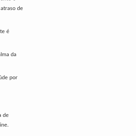
atraso de
ite é
alma da
úde por
a de
ine.