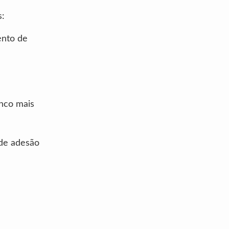
s:
ento de
anco mais
 de adesão