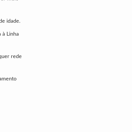
de idade.
a à Linha
quer rede
gamento