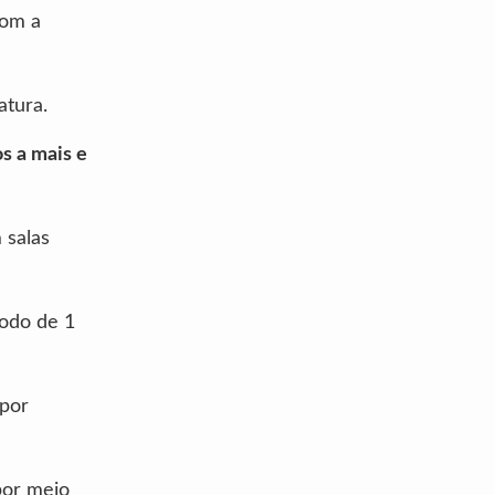
com a
atura.
os a mais e
 salas
íodo de 1
 por
por meio