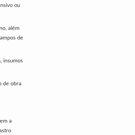
ensivo ou
no, além
campos de
a, insumos
o de obra
tem a
astro