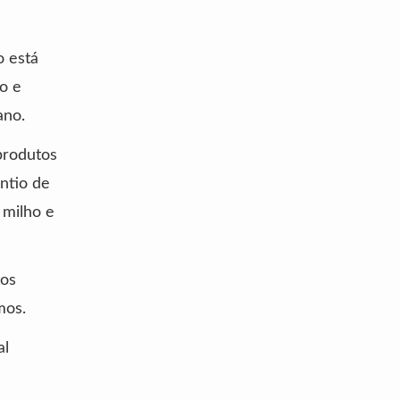
o está
lo e
ano.
produtos
ntio de
 milho e
tos
mos.
al