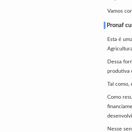
Vamos con
Pronaf cu
Esta é uma
Agricultura
Dessa form
produtiva 
Tal como, 
Como resul
financiame
desenvolvi
Nesse sent