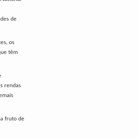
ades de
tes, os
 que têm
e
is rendas
demais
a fruto de