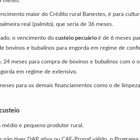
4 meses.
encimento maior do Crédito rural Banestes, é para cultu
palmeira real (palmito), que seria de 36 meses.
 lado, o vencimento do
custeio pecuário
é de 6 meses pa
de bovinos e bubalinos para engorda em regime de conf
 24 meses para compra de bovinos e bubalinos com o o
ngorda em regime de extensivo.
 meses para os demais financiamentos como o de limpez
custeio
 médio e pequeno produtor rural.
se não tiver DAP ativa ou CAF-Pronaf válido, o Programa