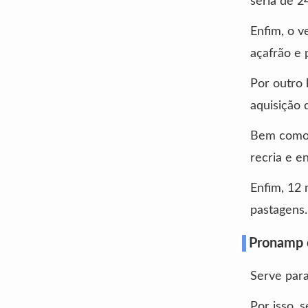
seria de 2
Enfim, o v
açafrão e 
Por outro
aquisição 
Bem como,
recria e e
Enfim, 12
pastagens.
Pronamp 
Serve para
Por isso, 