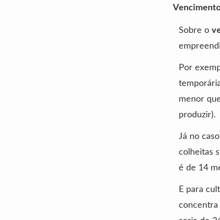
Venciment
Sobre o
v
empreend
Por exemp
temporária
menor que 
produzir).
Já no caso
colheitas 
é de 14 m
E para cul
concentra 