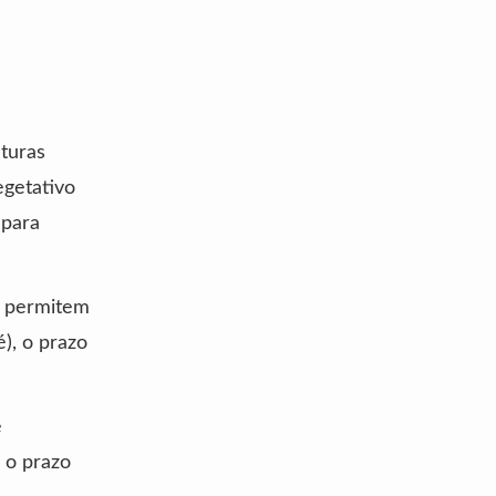
lturas
egetativo
 para
e permitem
), o prazo
e
 o prazo