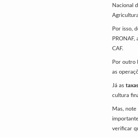
Nacional d
Agricultur
Por isso, 
PRONAF, a
CAF.
Por outro 
as operaçõ
Já as
taxa
cultura fin
Mas, note
important
verificar 