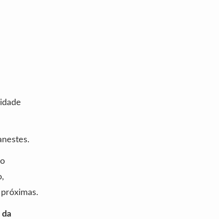
cidade
anestes.
do
o,
 próximas.
 da