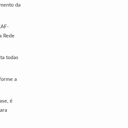
imento da
CAF-
a Rede
ta todas
nforme a
ase, é
ara