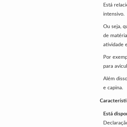
Está relac
intensivo.
Ou seja, q
de matéri
atividade 
Por exempl
para avicu
Além disso
e capina.
Característ
Está dispo
Declaraçã