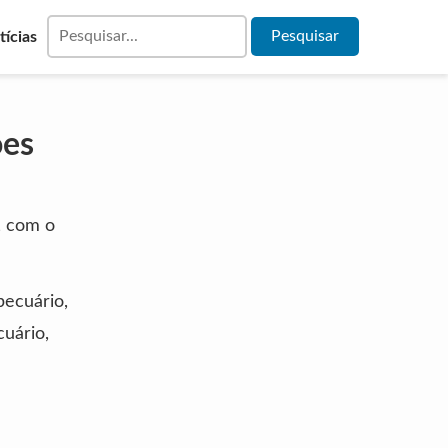
tícias
ões
, com o
pecuário,
uário,