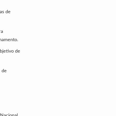
ras de
ra
inamento.
bjetivo de
a de
 Nacional