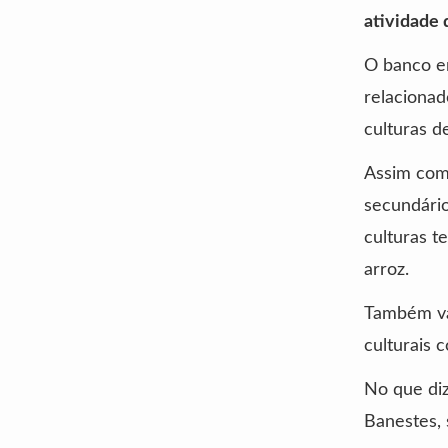
atividade 
O banco en
relacionad
culturas d
Assim com
secundári
culturas t
arroz.
Também val
culturais 
No que diz
Banestes, 