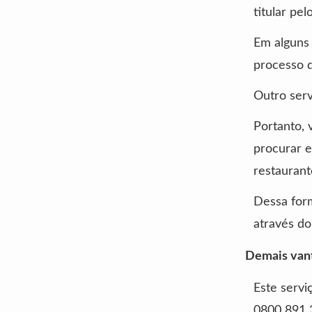
titular pe
Em alguns 
processo d
Outro serv
Portanto, 
procurar e
restaurant
Dessa form
através d
Demais van
Este servi
0800 891 