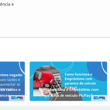
ência e
ais razões e
Como funciona o Empréstimo com
hances
garantia de veículo PicPay?