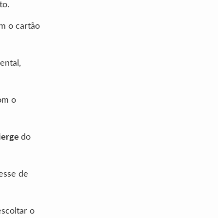
to.
m o cartão
ental,
com o
ierge
do
resse de
scoltar o