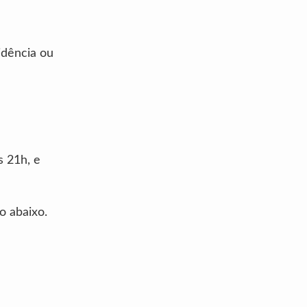
idência ou
s 21h, e
o abaixo.