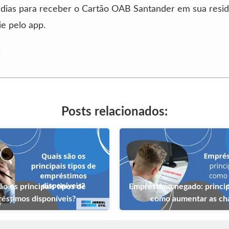
 dias para receber o Cartão OAB Santander em sua resid
e pelo app.
Posts relacionados:
ão os principais tipos de
Empréstimo negado: princip
éstimos disponíveis?
como aumentar as c