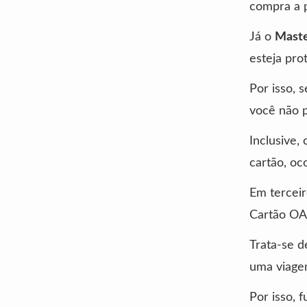
compra a p
Já o
Maste
esteja pro
Por isso, 
você não p
Inclusive,
cartão, oc
Em terceir
Cartão OA
Trata-se d
uma viage
Por isso, 