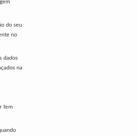
agem
ão do seu
ente no
os dados
nçados na
er tem
 quando