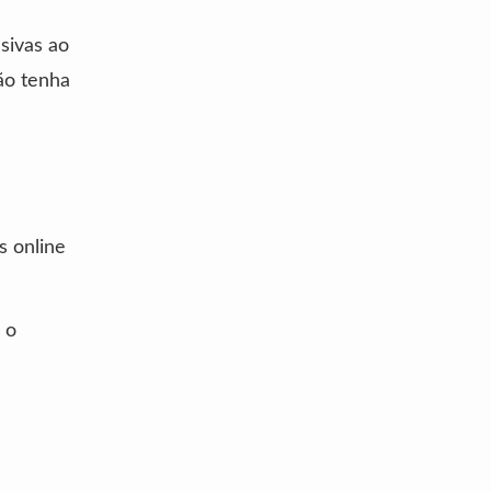
usivas ao
ão tenha
s online
 o