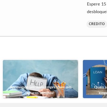
Espere 15
desbloquei
CREDITO
Aprovando um novo empréstimo em
Quais s
poucos minutos!
empr