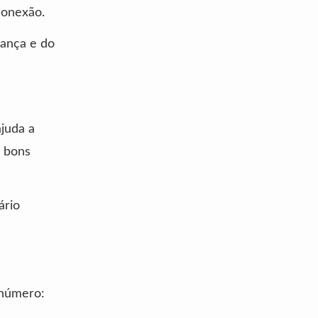
conexão.
rança e do
ajuda a
r bons
ário
 número: