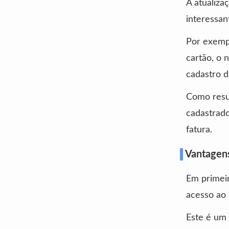
A atualiz
interessan
Por exempl
cartão, o 
cadastro d
Como resul
cadastrado
fatura.
Vantagens
Em primeir
acesso ao
Este é um