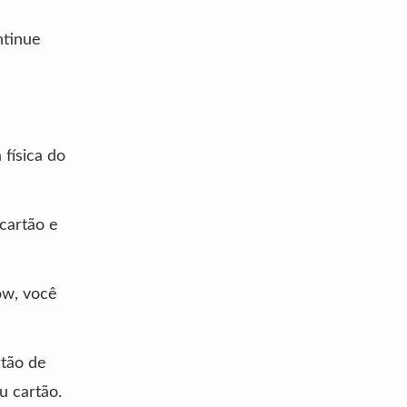
ntinue
 física do
cartão e
ow, você
rtão de
u cartão.