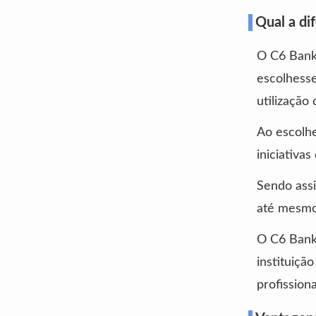
Qual a di
O C6 Bank 
escolhesse
utilização
Ao escolhe
iniciativa
Sendo assi
até mesmo
O C6 Bank
instituiçã
profissio