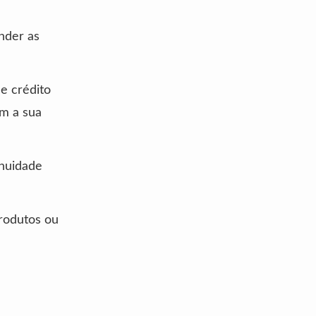
nder as
e crédito
om a sua
anuidade
rodutos ou