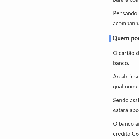
Pensando n
acompanhan
Quem pode
O cartão d
banco.
Ao abrir s
qual nome 
Sendo assi
estará apo
O banco ai
crédito C6