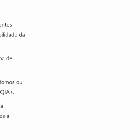
entes
ilidade da
pa de
Átomos ou
TQIA+.
ma
es a