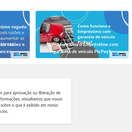
ais razões e
Como funciona o Empréstimo com
hances
garantia de veículo PicPay?
to para aprovação ou liberação de
informações, ressaltamos que nosso
 sobre o que é exibido em nosso
cios.