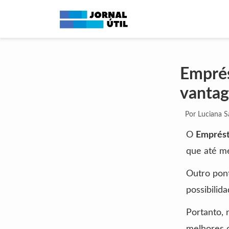
Empré
vanta
Por Luciana 
O
Emprés
que até m
Outro pont
possibilid
Portanto, 
melhores 