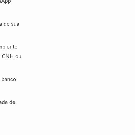
tsApp
a de sua
mbiente
da CNH ou
o banco
dade de