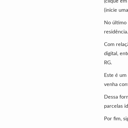
(clique em
(inicie um
No último 
residência
Com relaçã
digital, e
RG.
Este é um 
venha conf
Dessa form
parcelas i
Por fim, si