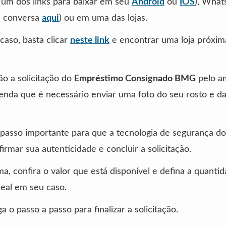
 um dos links para baixar em seu
Android
ou
IOS
), Wha
a conversa
aqui
) ou em uma das lojas.
caso, basta clicar
neste link
e encontrar uma loja próxim
.
o a solicitação do
Empréstimo Consignado BMG
pelo a
ntenda que é necessário enviar uma foto do seu rosto e 
passo importante para que a tecnologia de segurança d
irmar sua autenticidade e concluir a solicitação.
a, confira o valor que está disponível e defina a quanti
deal em seu caso.
ga o passo a passo para finalizar a solicitação.