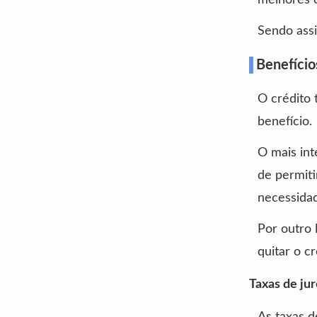
Sendo assi
Benefíci
O crédito
benefício.
O mais int
de permiti
necessidad
Por outro 
quitar o c
Taxas de jur
As taxas d