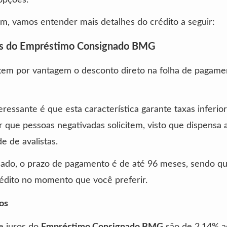
m, vamos entender mais detalhes do crédito a seguir:
os do Empréstimo Consignado BMG
 tem por vantagem o desconto direto na folha de pagame
eressante é que esta característica garante taxas inferio
r que pessoas negativadas solicitem, visto que dispensa 
e de avalistas.
lado, o prazo de pagamento é de até 96 meses, sendo q
rédito no momento que você preferir.
os
e juros do
Empréstimo Consignado BMG
são de 2,14% a