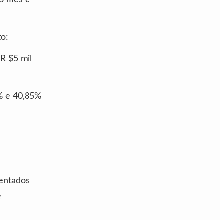
o:
R $5 mil
5% e 40,85%
sentados
e