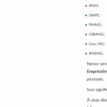
IPSM;
SIAPE;
PMMG;
CBMMG;
Gov. MG;
IPSEMG.
Nesse sent
Emprésti
pessoais.
Isso signi
À vista di