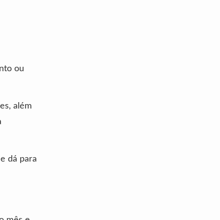
nto ou
res, além
a
ue dá para
o mês e