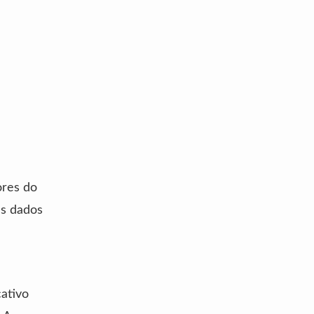
ores do
us dados
cativo