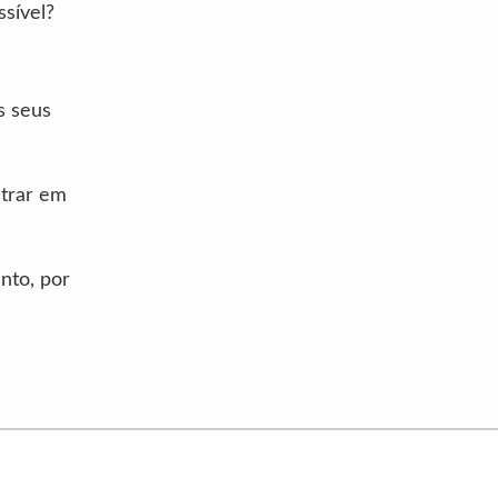
ssível?
s seus
trar em
nto, por