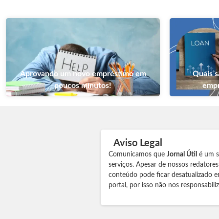
Aprovando um novo empréstimo em
Quais s
poucos minutos!
empr
Aviso Legal
Comunicamos que
Jornal Útil
é um si
serviços. Apesar de nossos redatore
conteúdo pode ficar desatualizado e
portal, por isso não nos responsabil