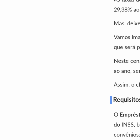
29,38% ao 
Mas, deix
Vamos imag
que será p
Neste cená
ao ano, s
Assim, o c
Requisito
O
Emprés
do INSS, b
convênios