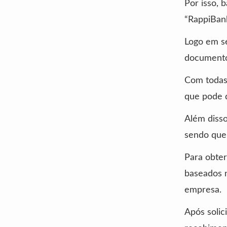
Por isso, 
“RappiBank
Logo em s
documento 
Com todas 
que pode d
Além disso
sendo que a
Para obter
baseados 
empresa.
Após solic