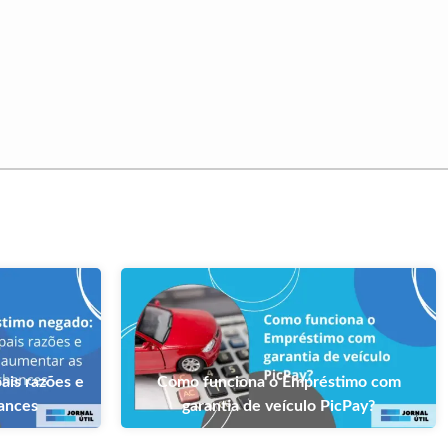
ais razões e
Como funciona o Empréstimo com
hances
garantia de veículo PicPay?