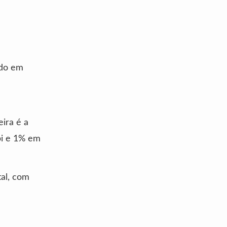
ndo em
ira é a
pi e 1% em
tal, com