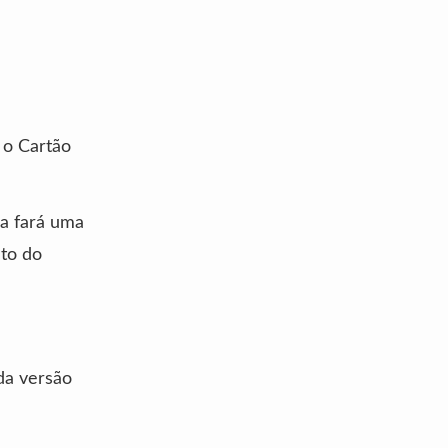
 o Cartão
a fará uma
nto do
da versão