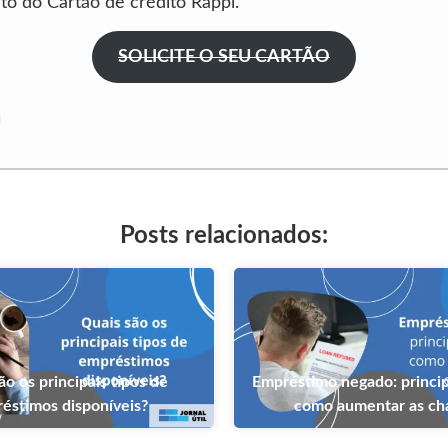
o do Cartão de crédito Rappi.
SOLICITE O SEU CARTÃO
Posts relacionados:
ão os principais tipos de
Empréstimo negado: princip
éstimos disponíveis?
como aumentar as c