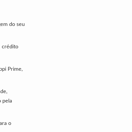
gem do seu
 crédito
ppi Prime,
ade,
 pela
ara o