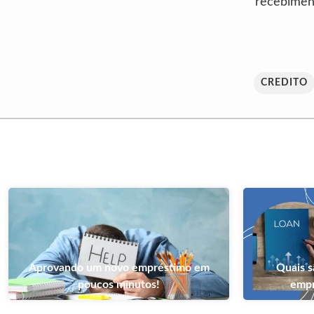
recebiment
CREDITO
Aprovando um novo empréstimo em
Quais s
poucos minutos!
empr