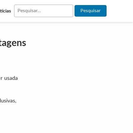
tícias
tagens
er usada
usivas,