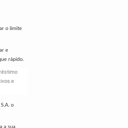
r o limite
ar e
que rápido.
préstimo
ivos e
 S.A. o
a a sua