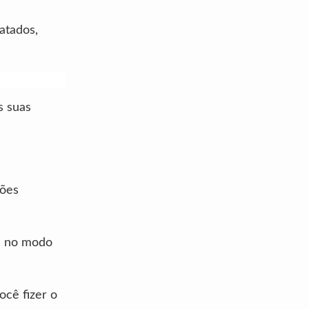
atados,
s suas
tões
as no modo
cê fizer o