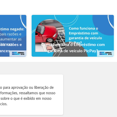
ais razões e
Como funciona o Empréstimo com
hances
garantia de veículo PicPay?
to para aprovação ou liberação de
informações, ressaltamos que nosso
 sobre o que é exibido em nosso
cios.