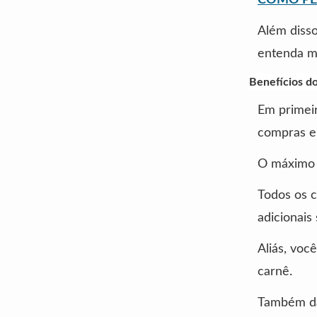
Além disso
entenda ma
Benefícios d
Em primeir
compras em
O máximo d
Todos os c
adicionais
Aliás, voc
carnê.
Também dá