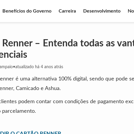
Benefícios do Governo
Carreira
Desenvolvimento
No
 Renner – Entenda todas as van
enciais
Sampaio
•
atualizado há 4 anos atrás
enner é uma alternativa 100% digital, sendo que pode s
Renner, Camicado e Ashua.
clientes podem contar com condições de pagamento excl
o parcelamento.
DIR O CARTÃO RENNER