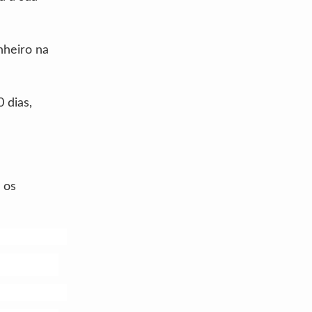
inheiro na
 dias,
 os