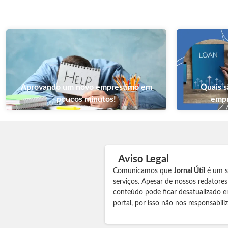
Aprovando um novo empréstimo em
Quais s
poucos minutos!
empr
Aviso Legal
Comunicamos que
Jornal Útil
é um si
serviços. Apesar de nossos redatore
conteúdo pode ficar desatualizado e
portal, por isso não nos responsabil