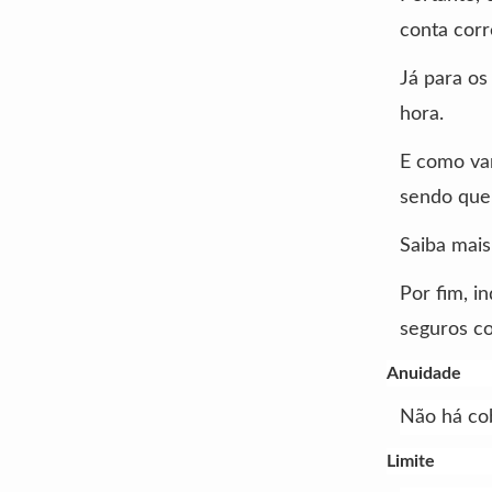
conta corr
Já para os
hora.
E como van
sendo que 
Saiba mai
Por fim, i
seguros c
Anuidade
Não há co
Limite