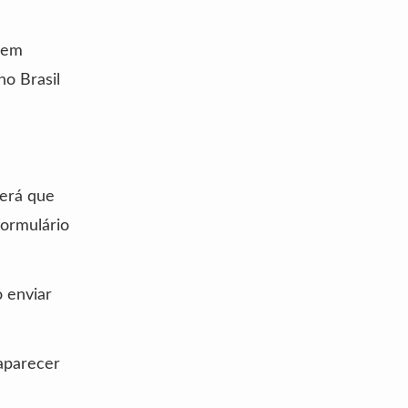
 em
no Brasil
terá que
formulário
 enviar
aparecer