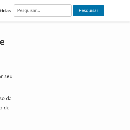
tícias
 e
ar seu
so da
o de