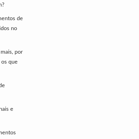
n?
amentos de
idos no
 mais, por
 os que
de
nais e
imentos