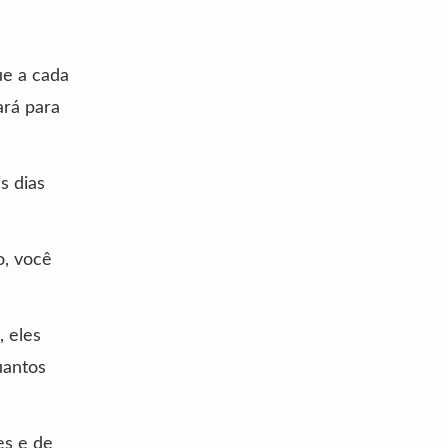
ue a cada
ará para
s dias
o, você
 eles
uantos
es e de