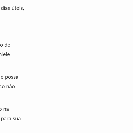
dias úteis,
ão de
 Nele
ue possa
sco não
o na
 para sua