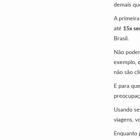
demais que
A primeira
até
15x se
Brasil.
Não podemo
exemplo,
não são cl
E para qu
preocupaçã
Usando seu
viagens, 
Enquanto 