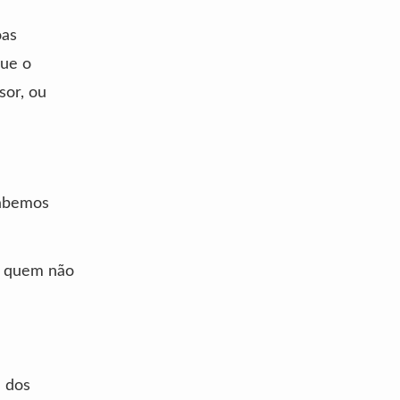
oas
que o
sor, ou
sabemos
 e quem não
e dos