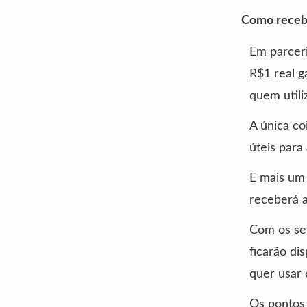
Como receb
Em parcer
R$1 real g
quem utili
A única co
úteis para
E mais um 
receberá a
Com os se
ficarão di
quer usar 
Os pontos