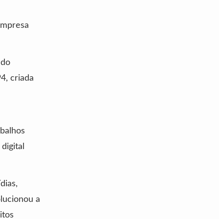
 empresa
 do
4, criada
abalhos
digital
dias,
olucionou a
itos