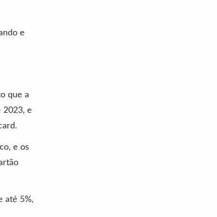
vando e
to que a
e 2023, e
card.
co, e os
artão
 até 5%,