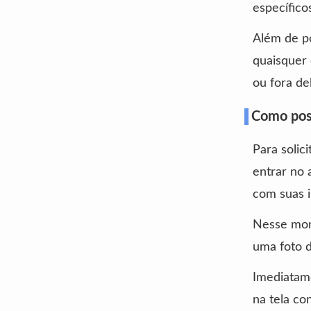
específico
Além de p
quaisquer 
ou fora de
Como poss
Para solic
entrar no 
com suas 
Nesse mom
uma foto d
Imediatame
na tela co