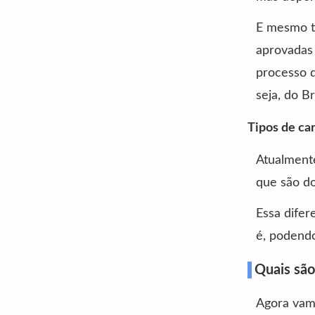
E mesmo t
aprovadas
processo d
seja, do B
Tipos de ca
Atualment
que são do
Essa difer
é, podendo
Quais são
Agora vamo