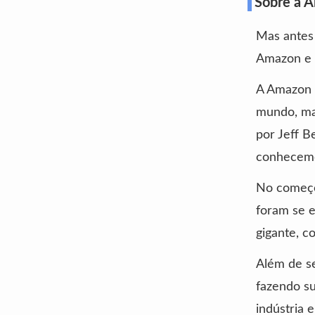
Sobre a 
Mas antes 
Amazon e 
A Amazon 
mundo, mas
por Jeff B
conhecemo
No começo 
foram se e
gigante, c
Além de s
fazendo su
indústria 