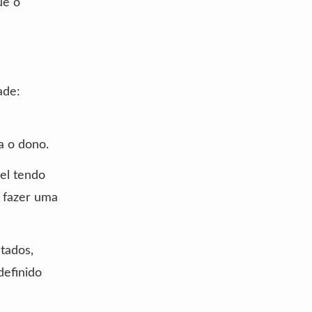
ue o
ade:
a o dono.
el tendo
a fazer uma
tados,
definido