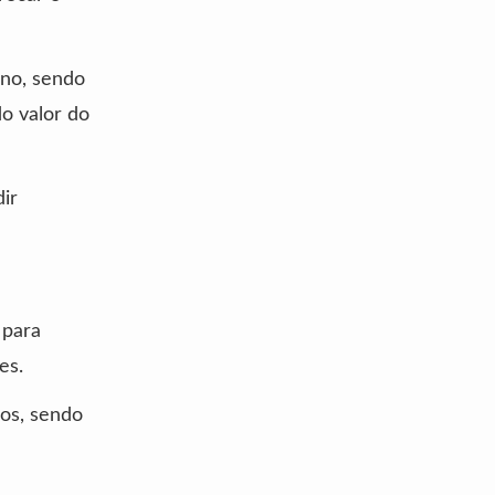
ano, sendo
o valor do
ir
 para
es.
aos, sendo