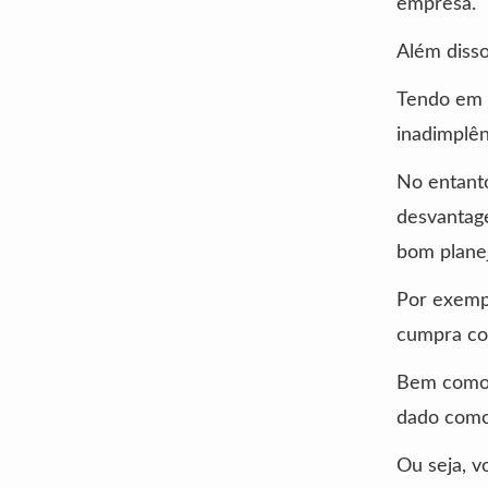
empresa.
Além disso
Tendo em v
inadimplê
No entant
desvantage
bom plane
Por exempl
cumpra co
Bem como,
dado como
Ou seja, v