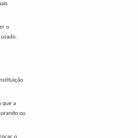
mais
er o
 usado.
nstituição
m que a
morando ou
rocar o