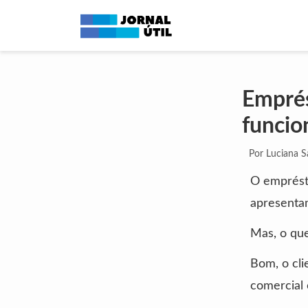
Emprés
funci
Por Luciana 
O emprést
apresenta
Mas, o que
Bom, o cli
comercial 