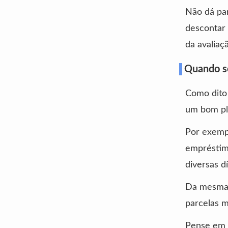
Não dá pa
descontar 
da avaliaç
Quando so
Como dito 
um bom pl
Por exempl
empréstimo
diversas d
Da mesma f
parcelas 
Pense em u