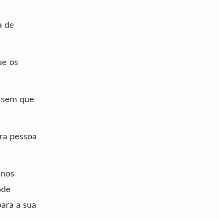
a de
ue os
l sem que
ara pessoa
 nos
ode
para a sua