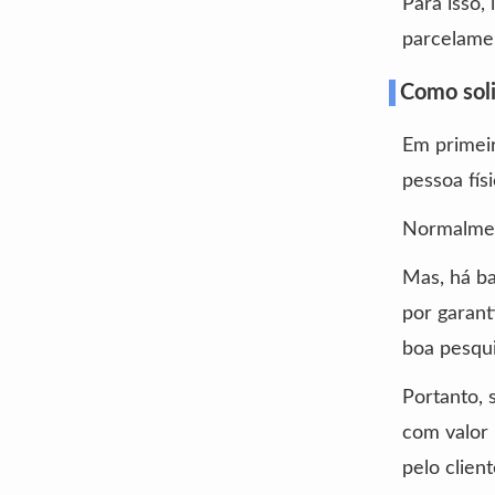
Para isso,
parcelamen
Como soli
Em primeir
pessoa físi
Normalment
Mas, há b
por garant
boa pesqui
Portanto, 
com valor 
pelo client