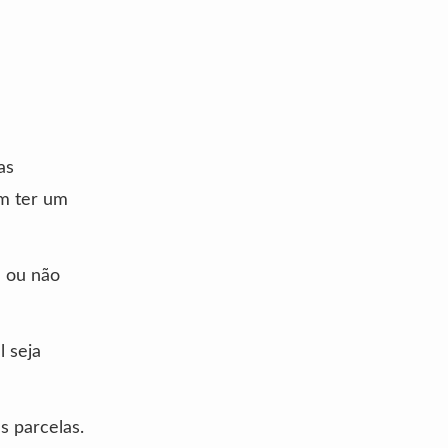
as
em ter um
e ou não
 seja
s parcelas.