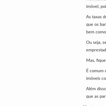
imóvel, po
As taxas d
que os ban
bem como 
Ou seja, s
emprestad
Mas, fique
É comum qu
imóveis co
Além disso
que as par