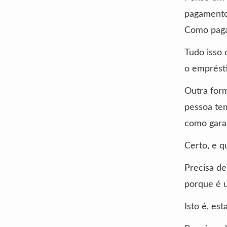
pagamento 
Como pagar
Tudo isso 
o emprésti
Outra form
pessoa tem
como garan
Certo, e q
Precisa de
porque é u
Isto é, es