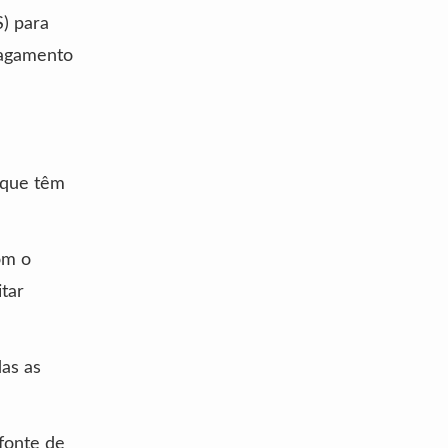
) para
pagamento
 que têm
om o
tar
as as
 fonte de