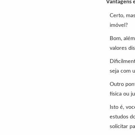
Vantagens 
Certo, mas
imóvel?
Bom, além
valores di
Dificilmen
seja com 
Outro pont
física ou ju
Isto é, vo
estudos d
solicitar 