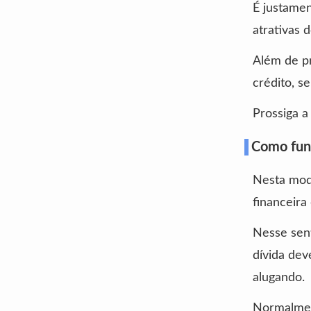
É justamen
atrativas 
Além de pr
crédito, s
Prossiga a
Como func
Nesta moda
financeira 
Nesse sent
dívida dev
alugando.
Normalment