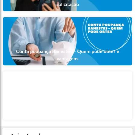
solicitação
Conta poupança Banestes – Quem pode obter e
vantagens
Conta corrente do Banestes – Como fazer a abertura