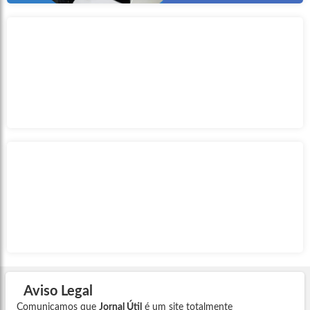
Não tenho cartão cidadão, como sacar FGTS inativo?
Como mudar o e-mail do Caixa TEM? Veja como em
poucos minutos!
Aviso Legal
Comunicamos que
Jornal Útil
é um site totalmente