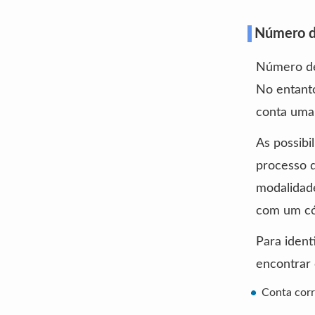
Número de
Número de
No entanto
conta uma 
As possibi
processo q
modalidade
com um có
Para ident
encontrar
Conta corr