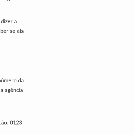
dizer a
ber se ela
 número da
ua agência
ção: 0123