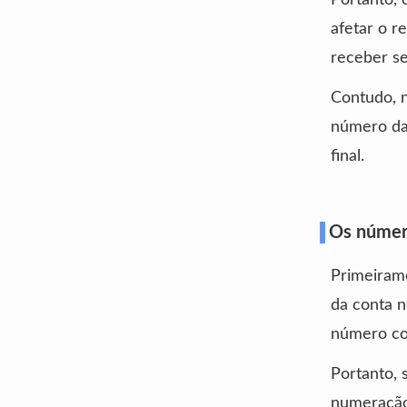
afetar o r
receber s
Contudo, n
número da 
final.
Os número
Primeirame
da conta n
número co
Portanto, 
numeração