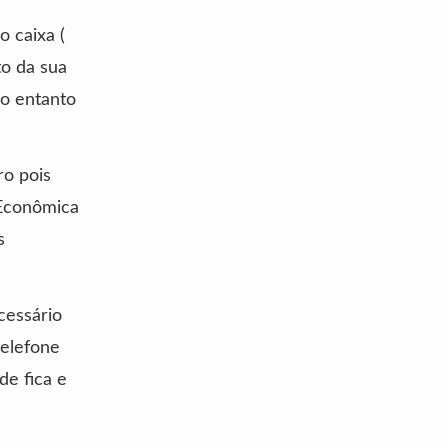
 caixa (
to da sua
no entanto
ro pois
 Econômica
s
cessário
telefone
de fica e