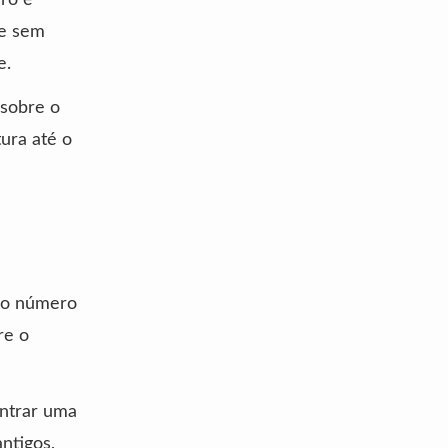
ue sem
e.
 sobre o
ura até o
a o número
re o
ontrar uma
ntigos,