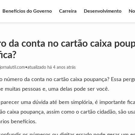
Benefícios do Governo
Carreira
Desenvolvimento
No
 da conta no cartão caixa pou
ica?
ornalutil.com
•
atualizado há 4 anos atrás
 o número da conta no cartão caixa poupança? Essa perg
e muitas pessoas e, uma delas pode ser você.
parecer uma dúvida até bem simplória, é importante fica
tão caixa poupança, assim como o cartão cidadão, são us
rios benefícios.
confundir os números ou digitar errado pode gerar um e