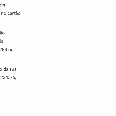
sem
 no cartão
tão
de
1288 no
o da sua
12345-6,