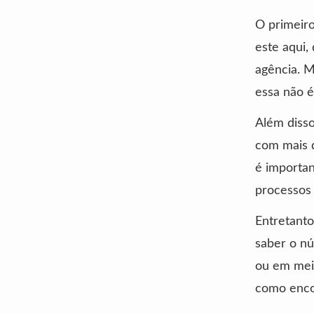
O primeiro
este aqui,
agência. M
essa não é
Além diss
com mais d
é importan
processos 
Entretanto
saber o nú
ou em meio
como encon