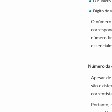
O número 
Dígito de v
O número d
correspond
número fin
essencial
Número da c
Apesar de 
são existe
correntist
Portanto, 