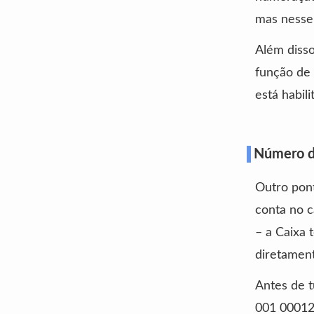
mas nesse 
Além disso
função de 
está habil
Número da
Outro pont
conta no c
– a Caixa 
diretament
Antes de t
001 00012