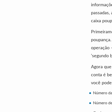
informaçõ
passadas, 
caixa poup
Primeirame
poupança. 
operação –
‘segundo b
Agora que
conta é be
você pode
Número da
Número de