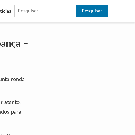
tícias
pança –
unta ronda
r atento,
ados para
rro e