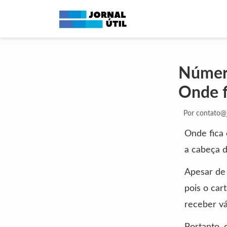
Número
Onde f
Por
contato@j
Onde fica
a cabeça d
Apesar de 
pois o car
receber vá
Portanto, 