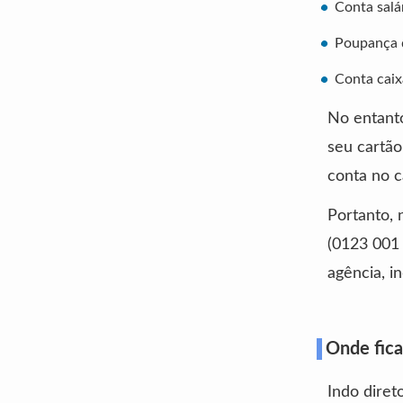
Conta salá
Poupança d
Conta caix
No entant
seu cartão
conta no c
Portanto, 
(0123 001 
agência, i
Onde fica
Indo diret