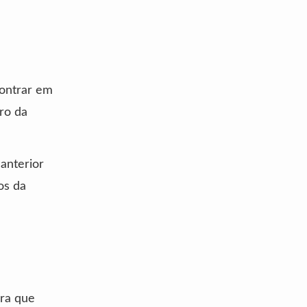
contrar em
ro da
 anterior
os da
ara que