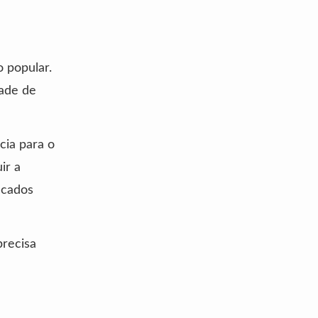
 popular.
dade de
cia para o
ir a
icados
precisa