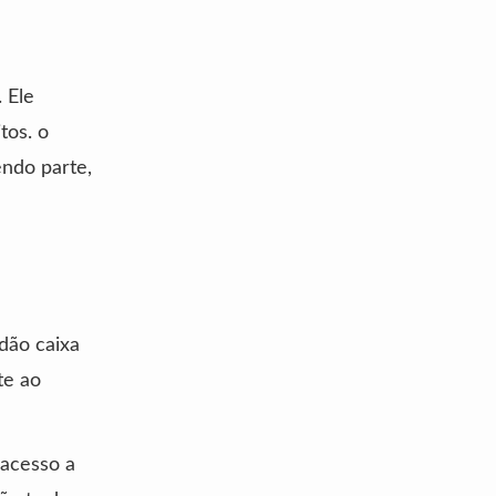
 Ele
tos. o
endo parte,
dão caixa
te ao
 acesso a