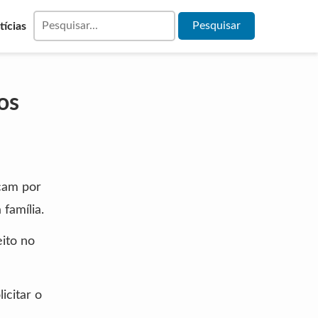
tícias
os
cam por
família.
eito no
icitar o