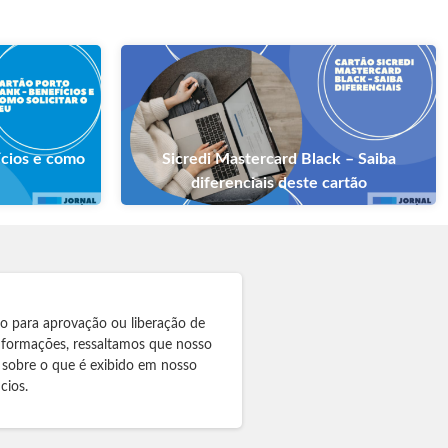
ícios e como
Sicredi Mastercard Black – Saiba
diferenciais deste cartão
to para aprovação ou liberação de
informações, ressaltamos que nosso
 sobre o que é exibido em nosso
cios.