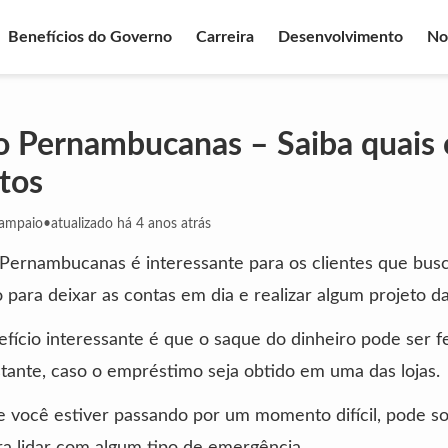
Benefícios do Governo
Carreira
Desenvolvimento
No
o Pernambucanas – Saiba quais 
itos
Sampaio
•
atualizado há 4 anos atrás
 Pernambucanas é interessante para os clientes que bus
para deixar as contas em dia e realizar algum projeto da 
fício interessante é que o saque do dinheiro pode ser f
ante, caso o empréstimo seja obtido em uma das lojas.
se você estiver passando por um momento difícil, pode sol
ra lidar com algum tipo de emergência.