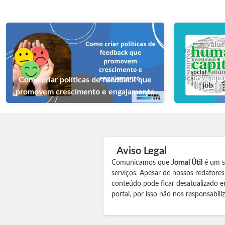
Como criar políticas de feedback que
O que é
promovem crescimento e engajamento
Aviso Legal
Comunicamos que
Jornal Útil
é um si
serviços. Apesar de nossos redatore
conteúdo pode ficar desatualizado e
portal, por isso não nos responsabil