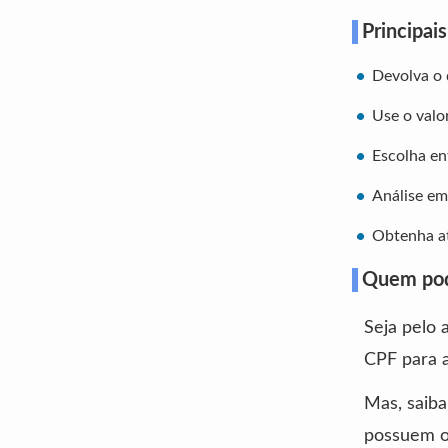
Principai
Devolva o 
Use o valo
Escolha en
Análise em
Obtenha at
Quem pod
Seja pelo 
CPF para a
Mas, saiba
possuem o