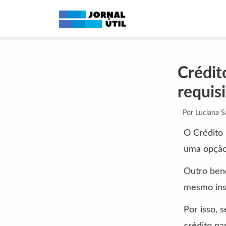
Crédit
requis
Por Luciana 
O Crédito
uma opção 
Outro bene
mesmo inst
Por isso, 
crédito pa