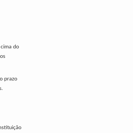
 cima do
mos
 o prazo
s.
stituição