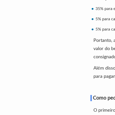
35% para 
5% para ca
5% para ca
Portanto, 
valor do 
consignado
Além disso
para pagam
Como ped
O primeiro