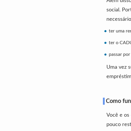
Além disso
social. Po
necessário
ter uma re
ter o CADÚ
passar por
Uma vez su
empréstim
Como fun
Você e os
pouco rest