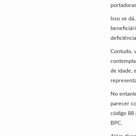
portadoras
Isso se dá
beneficiár
deficiênci
Contudo, v
contemplad
de idade,
representa
No entant
parecer co
código 88 
BPC.