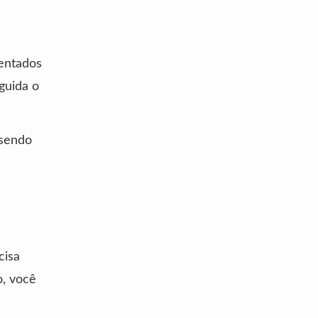
mentados
guida o
 sendo
cisa
o, você