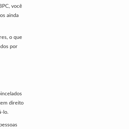
 BPC, você
os ainda
res, o que
ados por
incelados
tem direito
-lo.
 pessoas