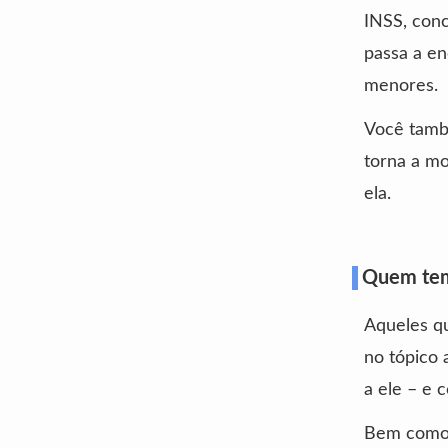
INSS, con
passa a en
menores.
Você tamb
torna a mo
ela.
Quem tem
Aqueles q
no tópico 
a ele – e 
Bem como 