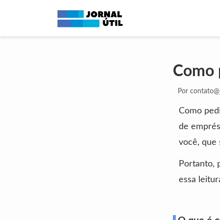
Como 
Por
contato@j
Como pedi
de emprést
você, que 
Portanto,
essa leitur