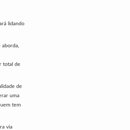
ará lidando
e aborda,
 total de
alidade de
berar uma
 quem tem
ra via