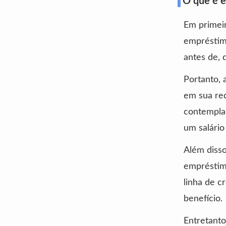
O que é 
Em primeir
empréstimo
antes de, 
Portanto, 
em sua red
contemplad
um salário
Além disso
empréstimo
linha de c
benefício.
Entretanto,