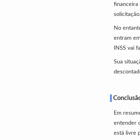
financeira
solicitação
No entanto
entram em 
INSS vai f
Sua situaç
descontado
Conclusã
Em resumo
entender o
está livre