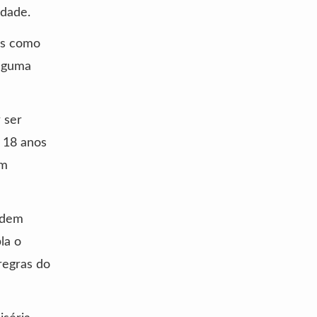
idade.
os como
alguma
 ser
 18 anos
um
odem
la o
regras do