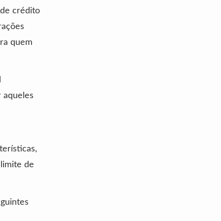
 de crédito
rações
para quem
l
r aqueles
erísticas,
limite de
guintes