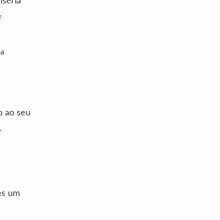
iséria
é
oa
o ao seu
.
es um