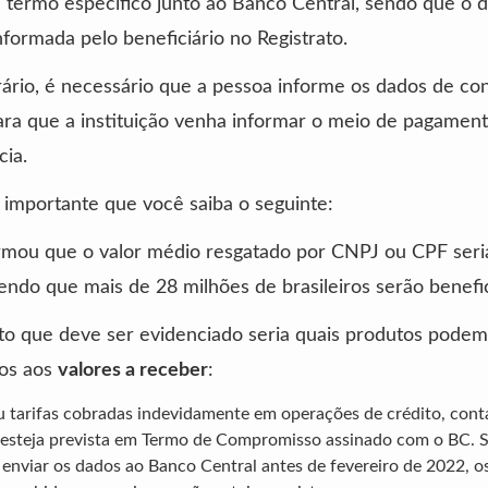
 termo específico junto ao Banco Central, sendo que o d
nformada pelo beneficiário no Registrato.
ário, é necessário que a pessoa informe os dados de co
ara que a instituição venha informar o meio de pagamen
cia.
importante que você saiba o seguinte:
rmou que o valor médio resgatado por CNPJ ou CPF seri
endo que mais de 28 milhões de brasileiros serão benefi
o que deve ser evidenciado seria quais produtos podem
dos aos
valores a receber
:
u tarifas cobradas indevidamente em operações de crédito, cont
esteja prevista em Termo de Compromisso assinado com o BC. S
o enviar os dados ao Banco Central antes de fevereiro de 2022, o