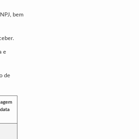
CNPJ, bem
ceber.
a e
o de
cagem
 data