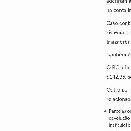
aderiram a
na conta i
Caso contr
sistema, p
transferên
Também é 
O BC info
$142,85, s
Outro pont
relaciona
Parcelas o
devolução 
instituiçã