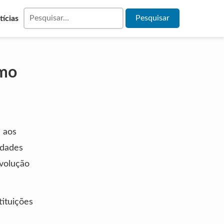
tícias
omo
 aos
idades
evolução
tituições