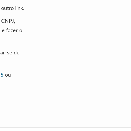
outro link.
u CNPJ,
 e fazer o
rar-se de
OS
ou