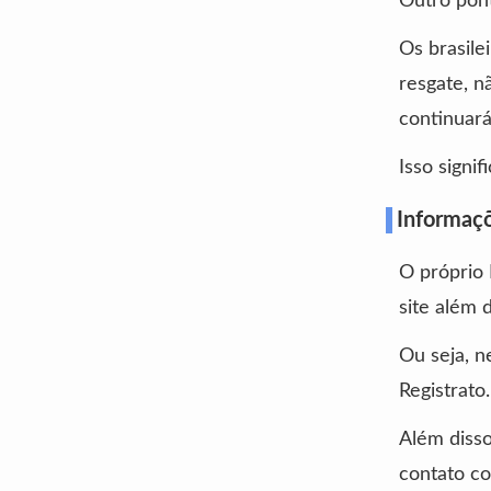
Outro pont
Os brasile
resgate, n
continuará
Isso signi
Informaç
O próprio 
site além 
Ou seja, n
Registrato.
Além disso
contato c