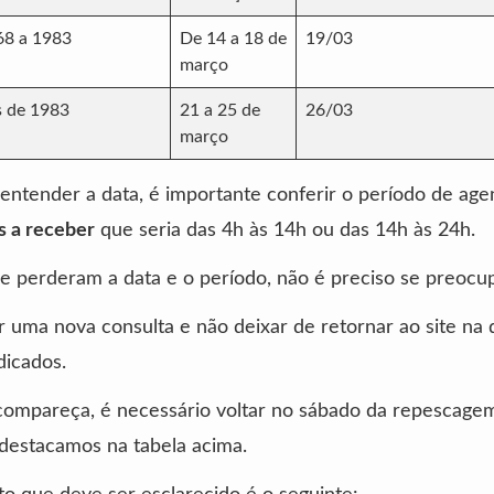
68 a 1983
De 14 a 18 de
19/03
março
s de 1983
21 a 25 de
26/03
março
entender a data, é importante conferir o período de a
s a receber
que seria das 4h às 14h ou das 14h às 24h.
e perderam a data e o período, não é preciso se preocu
r uma nova consulta e não deixar de retornar ao site na 
dicados.
compareça, é necessário voltar no sábado da repescage
destacamos na tabela acima.