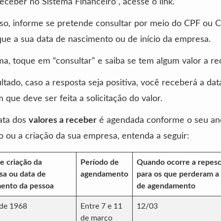
receber no Sistema Financeiro”, acesse o link.
sso, informe se pretende consultar por meio do CPF ou 
ue a sua data de nascimento ou de início da empresa.
a, toque em “consultar” e saiba se tem algum valor a re
tado, caso a resposta seja positiva, você receberá a dat
 que deve ser feita a solicitação do valor.
ata dos
valores a receber
é agendada conforme o seu an
 ou a criação da sua empresa, entenda a seguir:
e criação da
Período de
Quando ocorre a repes
a ou data de
agendamento
para os que perderam a
ento da pessoa
de agendamento
 de 1968
Entre 7 e 11
12/03
de março