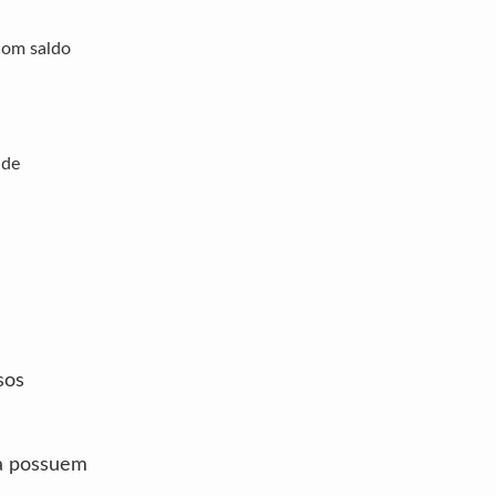
com saldo
 de
sos
sa possuem