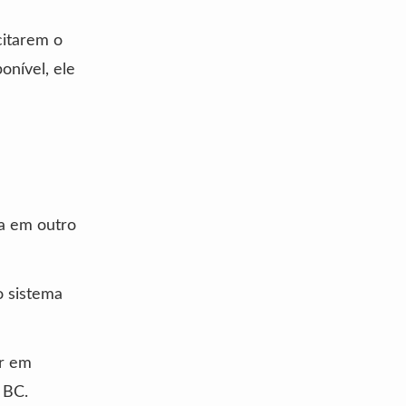
citarem o
onível, ele
ta em outro
o sistema
ar em
 BC.