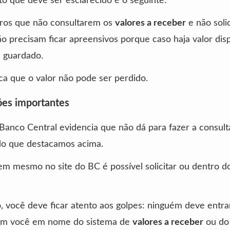
o que deve ser esclarecido é o seguinte:
iros que não consultarem os
valores a receber
e não soli
ão precisam ficar apreensivos porque caso haja valor disp
 guardado.
fica que o valor não pode ser perdido.
ões importantes
Banco Central evidencia que não dá para fazer a consul
do que destacamos acima.
em mesmo no site do BC é possível solicitar ou dentro d
, você deve ficar atento aos golpes: ninguém deve entr
om você em nome do sistema de
valores a receber
ou do