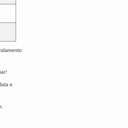
gendamento
par!
data e
m,