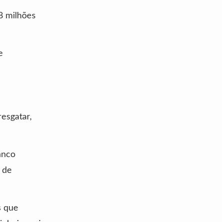
8 milhões
e
resgatar,
anco
 de
s que