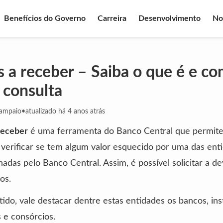
Benefícios do Governo
Carreira
Desenvolvimento
No
s a receber – Saiba o que é e c
a consulta
Sampaio
•
atualizado há 4 anos atrás
receber
é uma ferramenta do Banco Central que permite
s verificar se tem algum valor esquecido por uma das ent
nadas pelo Banco Central. Assim, é possível solicitar a d
os.
ido, vale destacar dentre estas entidades os bancos, ins
s e consórcios.