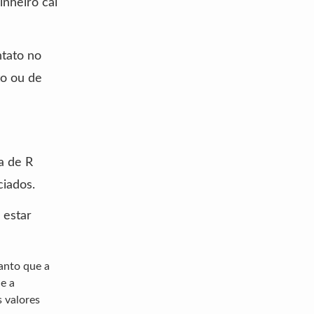
inheiro cai
ntato no
to ou de
a de R
ciados.
 estar
anto que a
e a
s valores