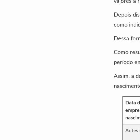
valores a 
Depois di
como indiq
Dessa form
Como resul
período em
Assim, a d
nascimento
Data d
empres
nascim
Antes