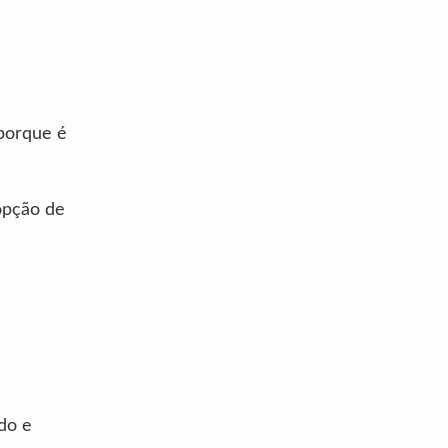
 porque é
 opção de
do e