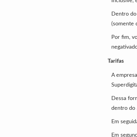
Inclusive,
Dentro do 
(somente d
Por fim, v
negativado
Tarifas
A empresa 
Superdigita
Dessa form
dentro do 
Em seguida
Em segundo