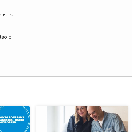
recisa
tão e