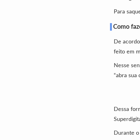
Para saques
Como faze
De acordo 
feito em 
Nesse sent
“abra sua 
Dessa form
Superdigita
Durante o 