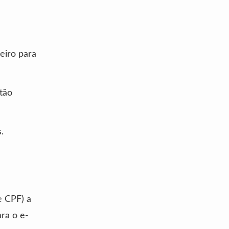
eiro para
tão
.
e CPF) a
ra o e-