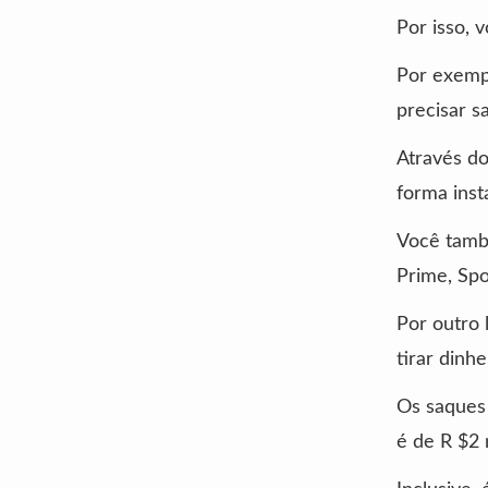
Por isso, 
Por exempl
precisar sa
Através do
forma inst
Você tamb
Prime, Spo
Por outro 
tirar dinh
Os saques 
é de R $2 