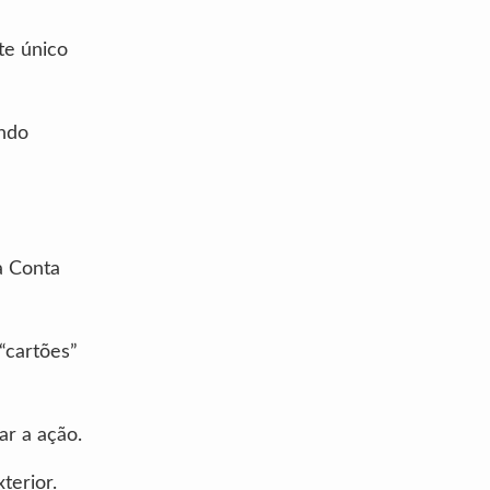
te único
ando
a Conta
“cartões”
ar a ação.
terior.