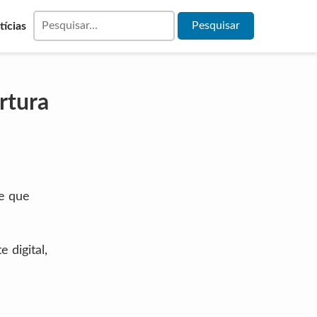
tícias
rtura
te que
 digital,