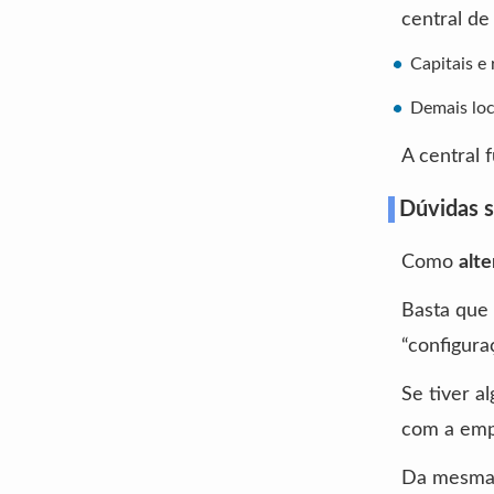
central de
Capitais e
Demais loc
A central 
Dúvidas s
Como
alt
Basta que 
“configura
Se tiver a
com a emp
Da mesma 