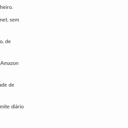
heiro.
rnet, sem
o, de
, Amazon
dade de
mite diário